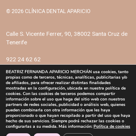
© 2026 CLÍNICA DENTAL APARICIO
Calle S. Vicente Ferrer, 90, 38002 Santa Cruz de
Tenerife
922 24 62 62
BEATRIZ FERNANDA APARICIO MERCHÁN usa cookies, tanto
propias como de terceros, técnicas, analíticas, publicitarias y/o
de afiliados, para ofrecer realizar distintas finalidades
mostradas en la configuración, ubicada en nuestra política de
cookies. Con las cookies de terceros podemos compartir
información sobre el uso que haga del sitio web con nuestros
partners de redes sociales, publicidad o análisis web, quienes
Política de privacidad
Política de cookies
pueden combinarla con otra información que les haya
proporcionado o que hayan recopilado a partir del uso que haya
Facebook
Instagram
hecho de sus servicios. Siempre podrá rechazar las cookies o
Aviso legal
configurarlas a su medida. Más información:
Política de cookies