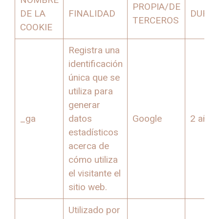
PROPIA/DE
DE LA
FINALIDAD
DURAC
TERCEROS
COOKIE
Registra una
identificación
única que se
utiliza para
generar
_ga
datos
Google
2 años
estadísticos
acerca de
cómo utiliza
el visitante el
sitio web.
Utilizado por