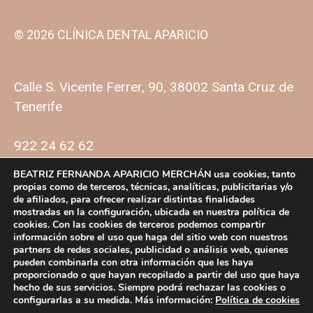
© 2026 CLÍNICA DENTAL APARICIO
Calle S. Vicente Ferrer, 90, 38002 Santa Cruz de
Tenerife
922 24 62 62
BEATRIZ FERNANDA APARICIO MERCHÁN usa cookies, tanto
propias como de terceros, técnicas, analíticas, publicitarias y/o
de afiliados, para ofrecer realizar distintas finalidades
mostradas en la configuración, ubicada en nuestra política de
cookies. Con las cookies de terceros podemos compartir
información sobre el uso que haga del sitio web con nuestros
partners de redes sociales, publicidad o análisis web, quienes
Política de privacidad
Política de cookies
pueden combinarla con otra información que les haya
proporcionado o que hayan recopilado a partir del uso que haya
Facebook
Instagram
hecho de sus servicios. Siempre podrá rechazar las cookies o
Aviso legal
configurarlas a su medida. Más información:
Política de cookies