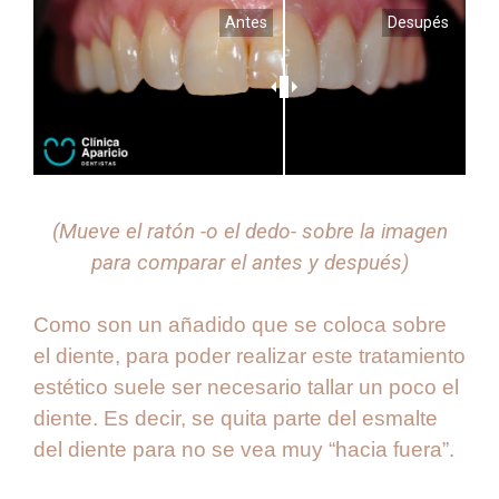
Antes
Desupés
(Mueve el ratón -o el dedo- sobre la imagen
para comparar el antes y después)
Como son un añadido que se coloca sobre
el diente, para poder realizar este tratamiento
estético suele ser necesario tallar un poco el
diente. Es decir, se quita parte del esmalte
del diente para no se vea muy “hacia fuera”.