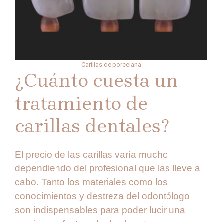
Carillas de porcelana
¿Cuánto cuesta un
tratamiento de
carillas dentales?
El precio de las carillas varía mucho
dependiendo del profesional que las lleve a
cabo. Tanto los materiales como los
conocimientos y destreza del odontólogo
son indispensables para poder lucir una