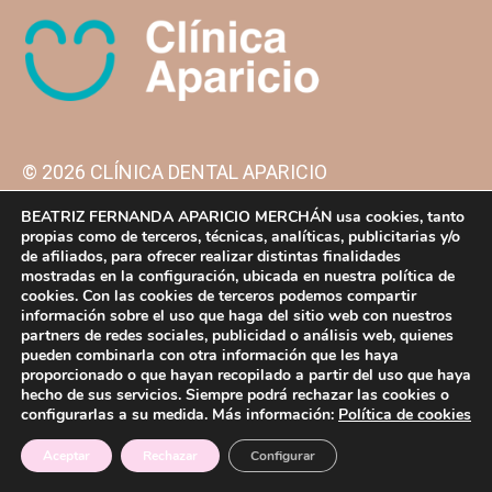
© 2026 CLÍNICA DENTAL APARICIO
BEATRIZ FERNANDA APARICIO MERCHÁN usa cookies, tanto
propias como de terceros, técnicas, analíticas, publicitarias y/o
Calle S. Vicente Ferrer, 90, 38002 Santa Cruz de
de afiliados, para ofrecer realizar distintas finalidades
mostradas en la configuración, ubicada en nuestra política de
Tenerife
cookies. Con las cookies de terceros podemos compartir
información sobre el uso que haga del sitio web con nuestros
partners de redes sociales, publicidad o análisis web, quienes
922 24 62 62
pueden combinarla con otra información que les haya
proporcionado o que hayan recopilado a partir del uso que haya
hecho de sus servicios. Siempre podrá rechazar las cookies o
configurarlas a su medida. Más información:
Política de cookies
Aceptar
Rechazar
Configurar