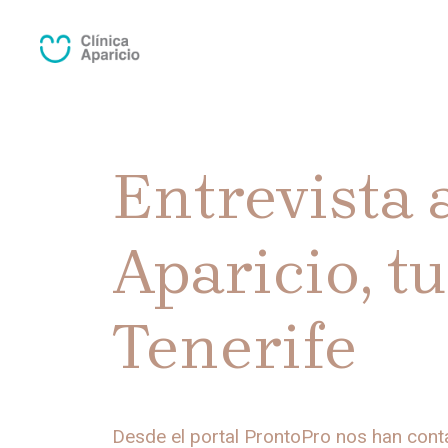
Saltar
al
contenido
Entrevista 
Aparicio, t
Tenerife
Desde el portal ProntoPro nos han conta