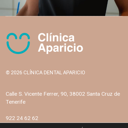
© 2026 CLÍNICA DENTAL APARICIO
Calle S. Vicente Ferrer, 90, 38002 Santa Cruz de
Tenerife
922 24 62 62