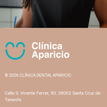
© 2026 CLÍNICA DENTAL APARICIO
Calle S. Vicente Ferrer, 90, 38002 Santa Cruz de
Tenerife