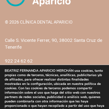
© 2026 CLÍNICA DENTAL APARICIO
Calle S. Vicente Ferrer, 90, 38002 Santa Cruz de
Tenerife
922 24 62 62
BEATRIZ FERNANDA APARICIO MERCHÁN usa cookies, tanto
propias como de terceros, técnicas, analíticas, publicitarias y/o
de afiliados, para ofrecer realizar distintas finalidades
mostradas en la configuración, ubicada en nuestra política de
cookies. Con las cookies de terceros podemos compartir
información sobre el uso que haga del sitio web con nuestros
partners de redes sociales, publicidad o análisis web, quienes
Política de privacidad
Política de cookies
pueden combinarla con otra información que les haya
proporcionado o que hayan recopilado a partir del uso que haya
Facebook
Instagram