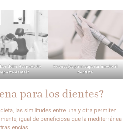
ber dolor después de
7 consejos para superar miedo al
mpaste dental?
dentista
uena para los dientes?
eta, las similitudes entre una y otra permiten
amente, igual de beneficiosa que la mediterránea
tras encías.