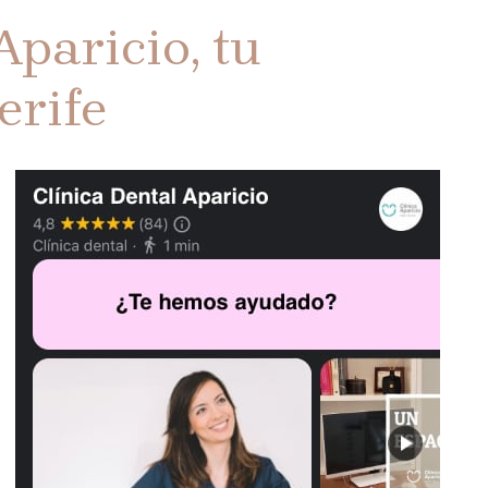
Aparicio, tu
erife